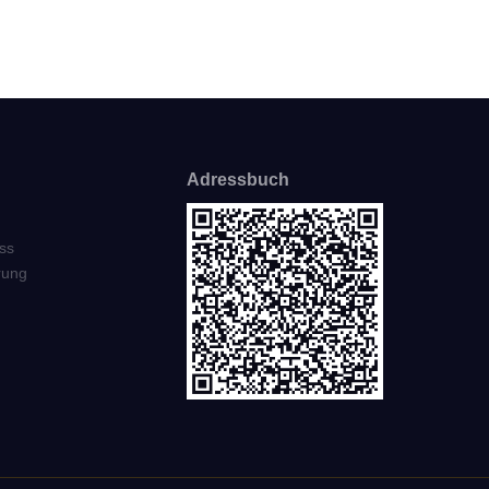
Adressbuch
ss
rung